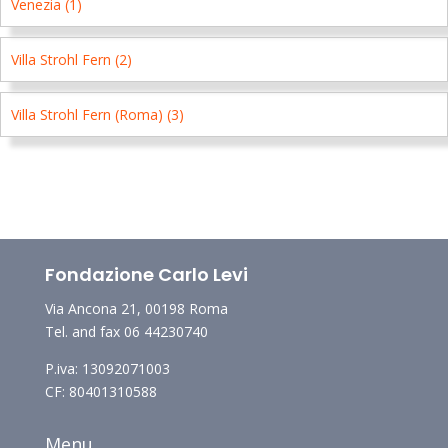
Venezia (1)
Villa Strohl Fern (2)
Villa Strohl Fern (Roma) (3)
Fondazione Carlo Levi
Via Ancona 21, 00198 Roma
Tel. and fax 06 44230740
P.iva: 13092071003
CF: 80401310588
Menu