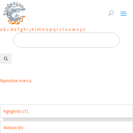
a
b
c
d
e
f
g
h
i
j
k
l
m
n
o
p
q
r
s
t
u
v
w
x
y
z
Ripristina ricerca
Agrigento (1)
Alassio (6)