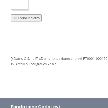
<< Torna indietro
[xDams O.S. - : IT-xDams-fondazionecarlolevi-FT0001-000190
In: Archivio Fotografico - : file]
Fondazione Carlo Levi