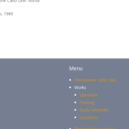
one Carlo Levi- Roma
o, 1989
Menu
Fondazione Carlo Levi
Works
Literature
Painting
Grafic Artworks
Locations
Photographic Archive