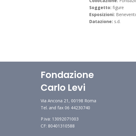
Collocazione:
Fondazi
Soggetto:
figure
Esposizioni:
Benevent
Datazione:
s.d.
Fondazione
Carlo Levi
Via Ancona 21, 00198 Roma
Tel. and fax 06 44230740
P.iva: 13092071003
CF: 80401310588