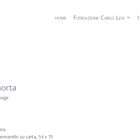
home
Fondazione Carlo Levi
orta
rta
ennarello su carta, 54 x 75