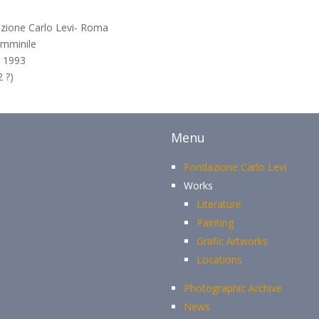
zione Carlo Levi- Roma
femminile
, 1993
2 ?)
Menu
Fondazione Carlo Levi
Works
Literature
Painting
Grafic Artworks
Locations
Photographic Archive
News