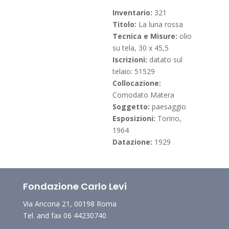
Inventario:
321
Titolo:
La luna rossa
Tecnica e Misure:
olio
su tela, 30 x 45,5
Iscrizioni:
datato sul
telaio: 51529
Collocazione:
Comodato Matera
Soggetto:
paesaggio
Esposizioni:
Torino,
1964
Datazione:
1929
Fondazione Carlo Levi
Via Ancona 21, 00198 Roma
Tel. and fax 06 44230740