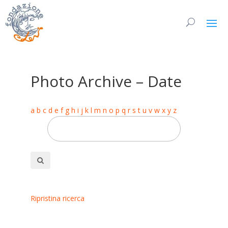
Photo Archive – Date
a
b
c
d
e
f
g
h
i
j
k
l
m
n
o
p
q
r
s
t
u
v
w
x
y
z
Ripristina ricerca