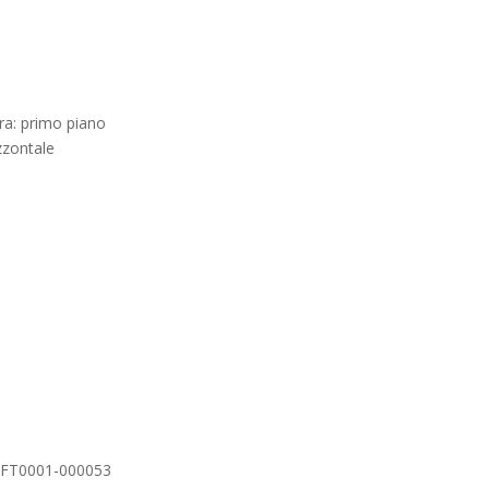
ra: primo piano
zzontale
i-FT0001-000053