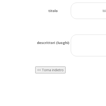
titolo
Ma
descrittori (luoghi)
<< Torna indietro