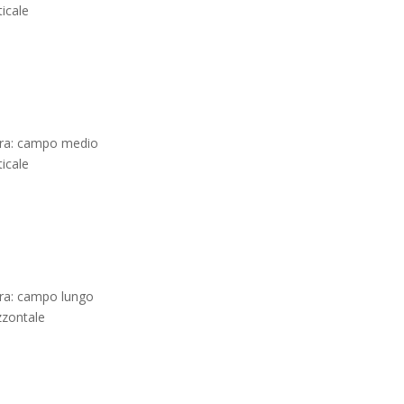
ticale
ura: campo medio
ticale
ura: campo lungo
zzontale