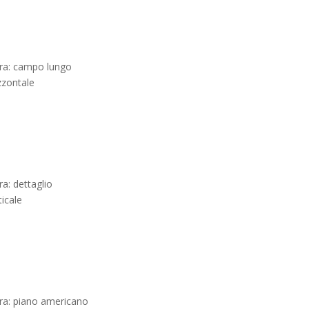
ura: campo lungo
zzontale
ra: dettaglio
ticale
ra: piano americano