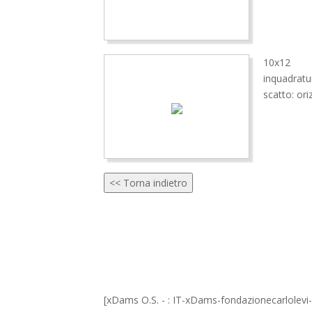
10x12
inquadratu
scatto: ori
<< Torna indietro
[xDams O.S. - : IT-xDams-fondazionecarlolev