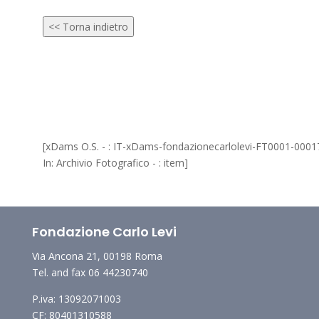
<< Torna indietro
[xDams O.S. - : IT-xDams-fondazionecarlolevi-FT0001-0001
In: Archivio Fotografico - : item]
Fondazione Carlo Levi
Via Ancona 21, 00198 Roma
Tel. and fax 06 44230740
P.iva: 13092071003
CF: 80401310588