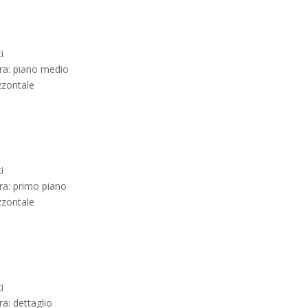
i
ra: piano medio
zzontale
i
ra: primo piano
zzontale
i
ra: dettaglio