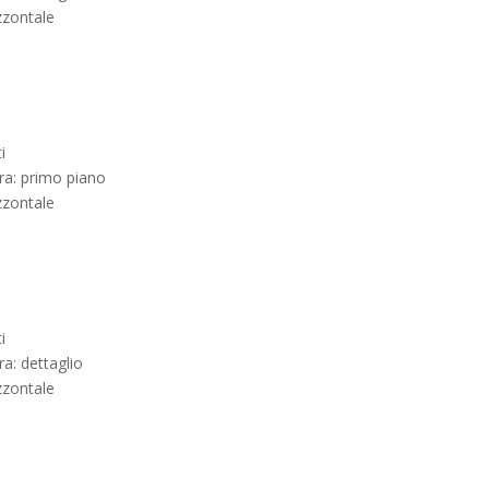
zzontale
i
ra: primo piano
zzontale
i
ra: dettaglio
zzontale