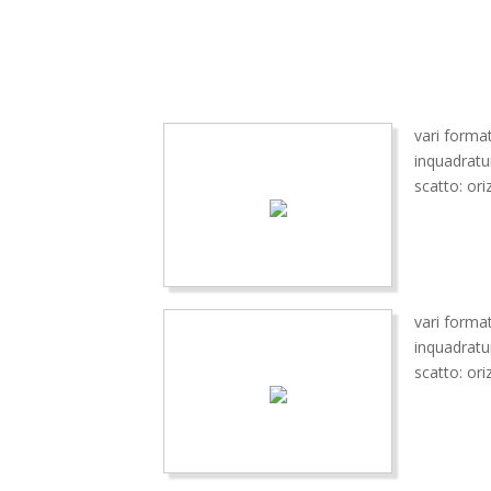
vari format
inquadrat
scatto: ori
vari format
inquadratu
scatto: ori