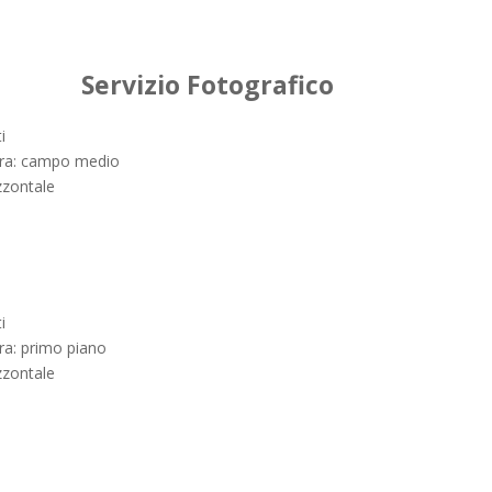
Servizio Fotografico
i
ura: campo medio
zzontale
i
ra: primo piano
zzontale