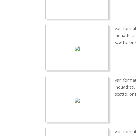
vari format
inquadrat
scatto: ori
vari format
inquadrat
scatto: ori
vari format