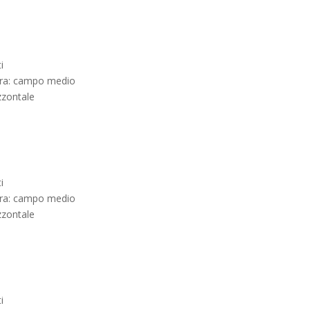
i
ura: campo medio
zzontale
i
ura: campo medio
zzontale
i