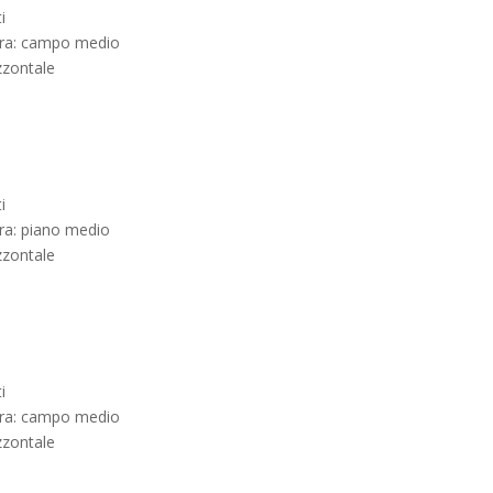
i
ura: campo medio
zzontale
i
ra: piano medio
zzontale
i
ura: campo medio
zzontale