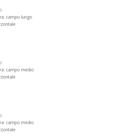
i
ura: campo lungo
zzontale
i
ura: campo medio
zzontale
i
ura: campo medio
zzontale