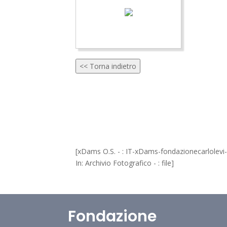
<< Torna indietro
[xDams O.S. - : IT-xDams-fondazionecarlolev
In: Archivio Fotografico - : file]
Fondazione