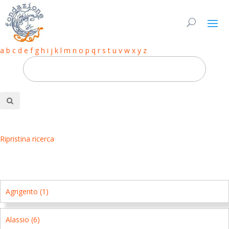
a
b
c
d
e
f
g
h
i
j
k
l
m
n
o
p
q
r
s
t
u
v
w
x
y
z
Ripristina ricerca
Agrigento (1)
Alassio (6)