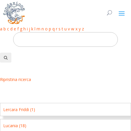
a
b
c
d
e
f
g
h
i
j
k
l
m
n
o
p
q
r
s
t
u
v
w
x
y
z
Ripristina ricerca
Lercara Friddi (1)
Lucania (18)