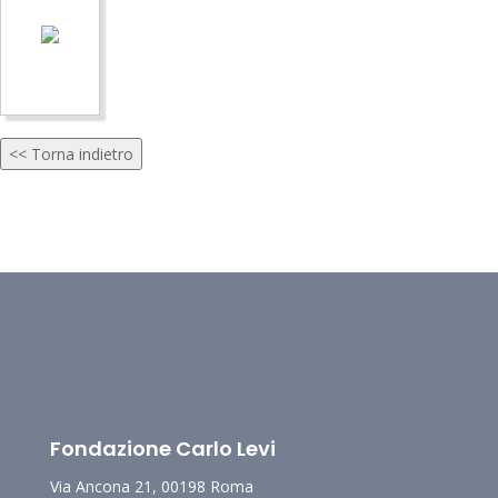
<< Torna indietro
[xDams O.S. - : IT-xDams-fondazionecarlolevi-FT0001-000275
In: Archivio Fotografico - : file]
Fondazione Carlo Levi
Via Ancona 21, 00198 Roma