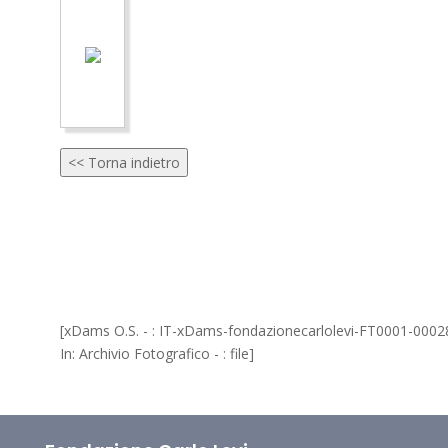
<< Torna indietro
[xDams O.S. - : IT-xDams-fondazionecarlolevi-FT0001-0002
In: Archivio Fotografico - : file]