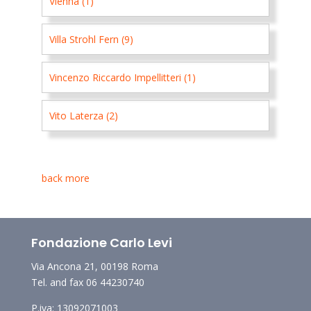
Vienna (1)
Villa Strohl Fern (9)
Vincenzo Riccardo Impellitteri (1)
Vito Laterza (2)
back
more
Fondazione Carlo Levi
Via Ancona 21, 00198 Roma
Tel. and fax 06 44230740
P.iva: 13092071003