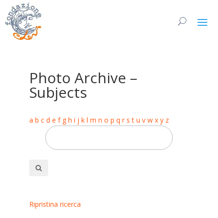
Photo Archive –
Subjects
a
b
c
d
e
f
g
h
i
j
k
l
m
n
o
p
q
r
s
t
u
v
w
x
y
z
Ripristina ricerca