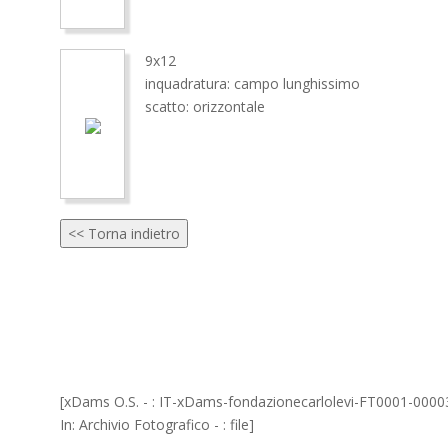
9x12
inquadratura: campo lunghissimo
scatto: orizzontale
<< Torna indietro
[xDams O.S. - : IT-xDams-fondazionecarlolevi-FT0001-0000
In: Archivio Fotografico - : file]