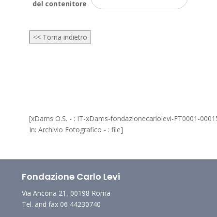
del contenitore
<< Torna indietro
[xDams O.S. - : IT-xDams-fondazionecarlolevi-FT0001-0001
In: Archivio Fotografico - : file]
Fondazione Carlo Levi
Via Ancona 21, 00198 Roma
Tel. and fax 06 44230740