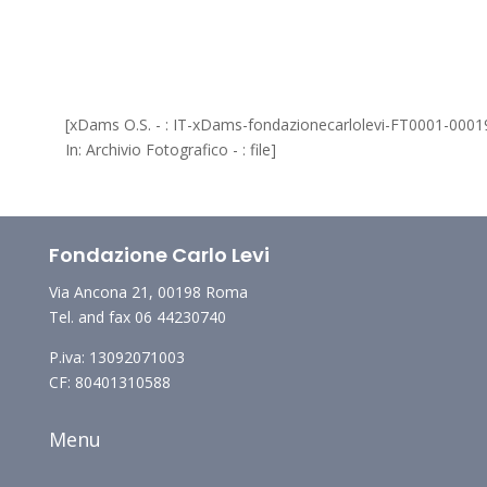
[xDams O.S. - : IT-xDams-fondazionecarlolevi-FT0001-0001
In: Archivio Fotografico - : file]
Fondazione Carlo Levi
Via Ancona 21, 00198 Roma
Tel. and fax 06 44230740
P.iva: 13092071003
CF: 80401310588
Menu