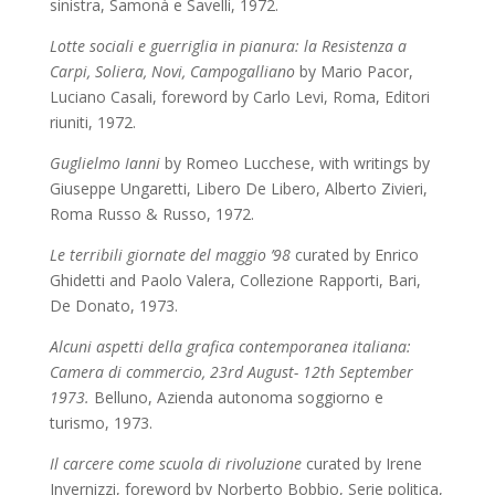
sinistra, Samonà e Savelli, 1972.
Lotte sociali e guerriglia in pianura: la Resistenza a
Carpi, Soliera, Novi, Campogalliano
by Mario Pacor,
Luciano Casali, foreword by Carlo Levi,
Roma, Editori
riuniti, 1972.
Guglielmo Ianni
by Romeo Lucchese, with writings by
Giuseppe Ungaretti, Libero De Libero, Alberto Zivieri,
Roma Russo & Russo, 1972.
Le terribili giornate del maggio ’98
curated by Enrico
Ghidetti and Paolo Valera, Collezione Rapporti, Bari,
De Donato, 1973.
Alcuni aspetti della grafica contemporanea italiana:
Camera di commercio, 23rd August- 12th September
1973.
Belluno, Azienda autonoma soggiorno e
turismo, 1973.
Il carcere come scuola di rivoluzione
curated by Irene
Invernizzi, foreword by Norberto Bobbio,
Serie politica,