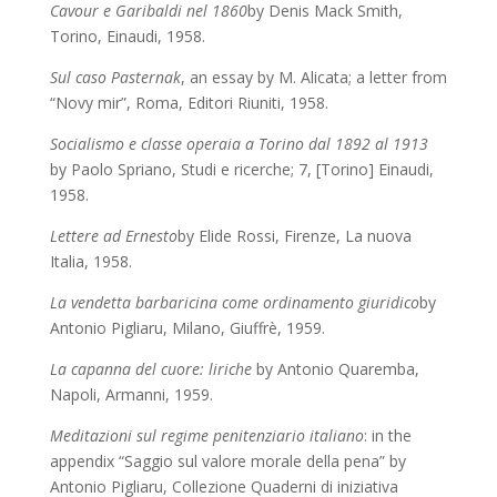
Cavour e Garibaldi nel 1860
by Denis Mack Smith,
Torino, Einaudi, 1958.
Sul caso Pasternak
, an essay by M. Alicata; a letter from
“Novy mir”, Roma, Editori Riuniti, 1958.
Socialismo e classe operaia a Torino dal 1892 al 1913
by Paolo Spriano, Studi e ricerche; 7, [Torino] Einaudi,
1958.
Lettere ad Ernesto
by Elide Rossi,
Firenze, La nuova
Italia, 1958.
La vendetta barbaricina come ordinamento giuridico
by
Antonio Pigliaru,
Milano, Giuffrè, 1959.
La capanna del cuore: liriche
by Antonio Quaremba,
Napoli, Armanni, 1959.
Meditazioni sul regime penitenziario italiano
: in the
appendix “Saggio sul valore morale della pena” by
Antonio Pigliaru, Collezione Quaderni di iniziativa