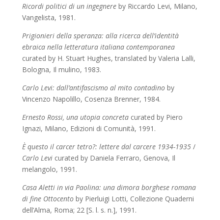
Ricordi politici di un ingegnere
by Riccardo Levi, Milano,
Vangelista, 1981.
Prigionieri della speranza: alla ricerca dell’identità
ebraica nella letteratura italiana contemporanea
curated by H. Stuart Hughes, translated by
Valeria Lalli,
Bologna, Il mulino, 1983.
Carlo Levi: dall’antifascismo al mito contadino
by
Vincenzo Napolillo,
Cosenza Brenner, 1984.
Ernesto Rossi, una utopia concreta
curated by Piero
Ignazi,
Milano, Edizioni di Comunità, 1991.
È questo il carcer tetro?: lettere dal carcere 1934-1935
/
Carlo Levi
curated by Daniela Ferraro, Genova, Il
melangolo, 1991.
Casa Aletti in via Paolina: una dimora borghese romana
di fine Ottocento
by Pierluigi Lotti, Collezione Quaderni
dell’Alma, Roma; 22 [S. l. s. n.], 1991.