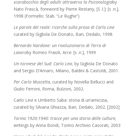
scarabocchio degli adulti attraverso la Psiconologia
by
Nato Frascà, foreword by Pierre Restany, [S .l.]: [s .n.],
1998 (Formello: Stab. “Le Rughe”)
Le parole del reale: ricerche sulla prosa di Carlo Levi
curated by Gigliola De Donato, Bari, Dedalo, 1998.
Bernardo Nardone: un rivoluzionario di Terra di
Lavoro
by Romeo Fraioli,
Arce: [s .n.], 1999
Un torinese del Sud: Carlo Levi,
by Gigliola De Donato
and Sergio D’Amaro, Milano, Baldini & Castoldi, 2001.
Per Carlo Muscetta,
curated by Novella Bellucci and
Giulio Ferroni,
Roma, Bulzoni, 2002.
Carlo Levi e Umberto Saba: storia di un’amicizia,
curated by Silvana Ghiazza, Bari, Dedalo, 2002. [2002]
Torino 1920-1940: tracce per una storia delle culture,
writings by
Anna Bondi,
Torino Archivio Casorati, 2003