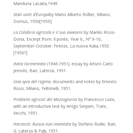
Manduria Lacaita,1949.
Stati uniti d’Europa
by Mario Alberto Rollier, Milano,
Domus, 1950[1950]
La Calabria agricola e il suo avvenire
by Manlio Rossi-
Doria,
Excerpt from: Il ponte, Year 6., N° 9-10,
September-October. Firenze, La nuova Italia,1950.
[1950?]
Italia tormentata (1946-1951),
essay by
Arturo Carlo
Jemolo,
Bari, Laterza, 1951.
Una spia del regime,
documents and notes by Ernesto
Rossi,
Milano, Feltrinelli, 1951.
Problemi agricoli del Mezzogiorno
by Francesco Liuni,
with an introductive text by Arrigo Serpieri, Trani,
Vecchi, 1951.
Harasciò: Russia non inventata
by Stefano Rudie, Bari,
G. Laterza & Figli, 1951.