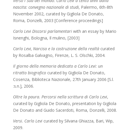
Verso i Sud del mondo: Carlo Levi a cento anni dalla
nascita: convegno nazionale di studi,
Palermo, 6th-8th
November 2002, curated by Gigliola De Donato,
Roma, Donzelli, 2003
[
Conference proceedings
]
Carlo Levi Discorsi parlamentari
with an essay by Mario
Isnenghi, Bologna, Il mulino, [2003]
Carlo Levi, Narciso e la costruzione della realtà
curated
by Rosalba Galvagno, Firenze, L. S. Olschki, 2004.
Il giorno della memoria dedicato a Carlo Levi: un
ritratto biografico
curated by Gigliola De Donato,
Cosenza, Biblioteca Nazionale, 27th January 2006 [S.l.
:s.n.], 2006.
Oltre la paura. Percorsi nella scrittura di Carlo Levi
,
curated by Gigliola De Donato, presentation by Gigliola
De Donato and Guido Sacerdoti, Roma, Donzelli, 2008.
Versi. Carlo Levi
curated by Silvana Ghiazza, Bari, Wip,
2009.