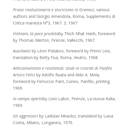
Prassi rivoluzionaria e storicismo in Gramsci,
various
authors
and Giorgio Amendola, Roma, Supplemento di
Critica marxista N°3, 1967. 3, 1967
Vietnam, la pace proibita
by Thich Nhat Hanh, foreword
by Thomas Merton, Firenze, Vallecchi, 1967.
Auschwitz
by
Léon
Poliakov, foreword
by Primo Levi,
translation by Betty Foa, Roma, Veutro, 1968.
Anticomunismo e resistenza: studi in ricordo di Panfilo
Arturo Felici
by Adolfo Ruata and Aldo A. Mola,
foreword by Ferruccio Parri, Cuneo, Panfilo, printing
1969.
In campo aperto
by Livio Labor, Firenze, La nuova Italia,
1969.
Gli aggressori
by
Ladislav Mnacko, translated by Luisa
Coeta, Milano, Longanesi, 1970.