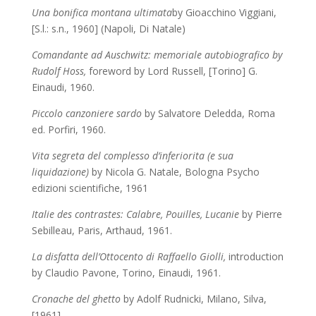
Una bonifica montana ultimata
by Gioacchino Viggiani,
[S.l.: s.n., 1960] (Napoli, Di Natale)
Comandante ad Auschwitz: memoriale autobiografico
by
Rudolf Hoss,
foreword by Lord Russell, [Torino] G.
Einaudi, 1960.
Piccolo canzoniere sardo
by Salvatore Deledda, Roma
ed. Porfiri, 1960.
Vita segreta del complesso d’inferiorita (e sua
liquidazione)
by Nicola G. Natale,
Bologna Psycho
edizioni scientifiche, 1961
Italie des contrastes: Calabre, Pouilles, Lucanie
by Pierre
Sebilleau,
Paris, Arthaud, 1961.
La disfatta dell’Ottocento di Raffaello Giolli,
introduction
by Claudio Pavone, Torino, Einaudi, 1961.
Cronache del ghetto
by Adolf Rudnicki, Milano, Silva,
[1961]