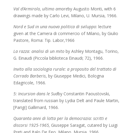
Val d’Armirolo, ultimo amore
by Augusto Monti, with 6
drawings made by Carlo Levi, Milano, U. Mursia, 1966.
Nord e Sud in una nuova politica di sviluppo
: lecture
given at the Camera di commercio of Milano, by
Giulio
Pastore
,
Roma: Tip. Labor,1966
La razza: analisi di un mito
by Ashley Montagu, Torino,
G. Einaudi (Piccola biblioteca Einaudi; 72), 1966.
Invito alla sociologia rurale: a proposito del trattato di
Corrado Barberis
, by
Giuseppe Medici, Bologna
Edagricole, 1966.
5: Incursion dans le Sud
by Constantin Paoustovski,
translated from russian by Lydia Delt and Paule Martin,
[Parigi] Gallimard, 1966.
Quaranta anni di lotta per la democrazia: scritti e
discorsi 1925-1965,
Giuseppe Saragat, cutared by Luigi
Preti and Italo De Feo, Milano, Mursia, 1966.