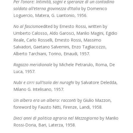
Per l’onore: Intimità, sogni e speranze di un contadino
soldato all’eterna giovinezza d’Italia
by Domenico
Loguercio, Matera, G. Liantonio, 1956.
No al fascismo
edited by Ernesto Rossi, written by
Umberto Calosso, Aldo Garosci, Manlio Magini, Egidio
Reale, Carlo Rosselli, Ernesto Rossi, Massimo
Salvadori, Gaetano Salvemini, Enzo Tagliacozzo,
Alberto Tarchiani, Torino, Einaudi, 1957.
Ragazzo meridionale
by Michele Petrarulo, Roma, De
Luca, 1957.
Nubi e cirri sull’isola dei nuraghi
by Salvatore Deledda,
Milano G. Intelisano, 1957.
Un albero era un albero: racconti
by Giulio Mazzon,
foreword by Fausto Nitti, Firenze, Landi, 1958.
Dieci anni di politica agraria nel Mezzogiorno
by Manlio
Rossi-Doria,
Bari, Laterza, 1958.