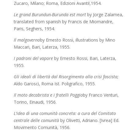
Zucaro, Milano; Roma, Edizioni Avanti!,1954.
Le grand Burundun-Burunda est mort
by Jorge Zalamea,
translated from spanish by Francis de Miomandre,
Paris, Seghers, 1954.
Il malgoverno
by Ernesto Rossi, illustrations by Mino
Maccari,
Bari, Laterza, 1955.
I padroni del vapore
by Ernesto Rossi,
Bari, Laterza,
1955.
Gli ideali di libertà dal Risorgimento alla crisi fascista;
Aldo Garosci, Roma Ist. Poligrafico, 1955.
Il moto decabrista e i fratelli Poggio
by Franco Venturi,
Torino, Einaudi, 1956.
L’idea di una comunità concreta: a cura del Comitato
centrale delle comunità
by Olivetti, Adriano. [Ivrea] Ed.
Movimento Comunità, 1956.