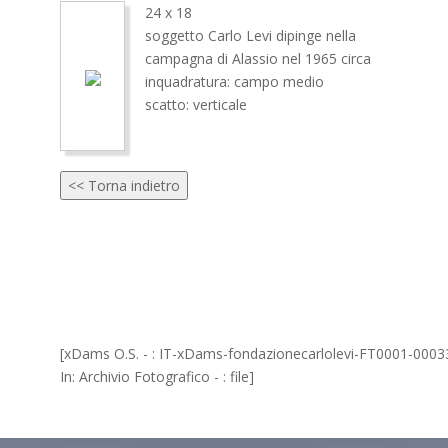
24 x 18
soggetto Carlo Levi dipinge nella
campagna di Alassio nel 1965 circa
inquadratura: campo medio
scatto: verticale
<< Torna indietro
[xDams O.S. - : IT-xDams-fondazionecarlolevi-FT0001-0003
In: Archivio Fotografico - : file]