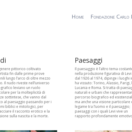
Home
Fondazione Carlo 
di
Paesaggi
genere pittorico coltivato
Il paesaggio è l’altro tema costant
artista fin dalle prime prove
nella produzione figurativa di Levi
nili lungo l’arco di oltre mezzo
dal 1926 al 1974, dipinge i luoghi i
o. Il nudo riveste nell’universo
ha vissuto: Torino, Alassio, Parigi, 
grafico leviano un ruolo
Lucania e Roma. Si tratta di paesa
colare per la molteplicità di
naturali e urbani che rappresenta
ze sottintese, che vanno dal
percorso biografico ed esistenzial
tto al paesaggio passando per i
ma anche una visione particolare 
ami biblici e mitologici, per
legame tra l’uomo e il paesaggio;
cciare il racconto erotico e la
paesaggi con i quali Levi vive un
ssione sulla nascita e la morte.
rapporto profondamente emotivo