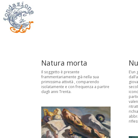
Natura morta
Nu
Il soggetto è presente
E’un 
frammentariamente già nella sua
dall’
primissima attività , comparendo
giova
isolatamente e con frequenza a partire
secol
dagli anni Trenta.
icono
parti
valen
ritra
richi
abbra
rifle