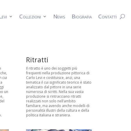
Levi
Collezioni
News
Biografia
Contatti
Ritratti
e
Il ritratto è uno dei soggetti più
 che,
frequenti nella produzione pittorica di
n cui
Carlo Levi e costituisce, anzi, una
la
tematica il cui significato teorico è stato
ggi
analizzato dal pittore in una serie
no un
numerosa di scritti. Nella sua vasta
e,
produzione si rintracciano ritratti
del
realizzati non solo nell’ambito
familiare, ma avendo anche modelli di
personalità illustri della cultura e della
.
politica italiana e straniera.