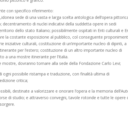
onio pittorico e grafico.
te con specifico riferimento:
a,idonea sede di una vasta e larga scelta antologica dell’opera pittoric
; decentramento di nuclei indicativi della suddetta opere in sedi
itorio dello stato Italiano; possibilmente ospitati in Enti culturali e E
ilitare la costante esposizione al pubblico, col conseguente proponimen
e iniziative culturali, costituzione di un’importante nucleo di dipinti, a
inerante per l’estero; costituzione di un altro importante nucleo di
o a una mostre itinerante per l’Italia.
tive mostre, dovranno tornare alla sede della Fondazione Carlo Levi;
di ogni possibile ristampa e traduzione, con finalità ultima di
dizione critica;
ossibili, destinate a valorizzare e onorare l’opera e la memoria dell’Au
 borse di studio; e attraverso convegni, tavole rotonde e tutte le opere 
 sorgere.