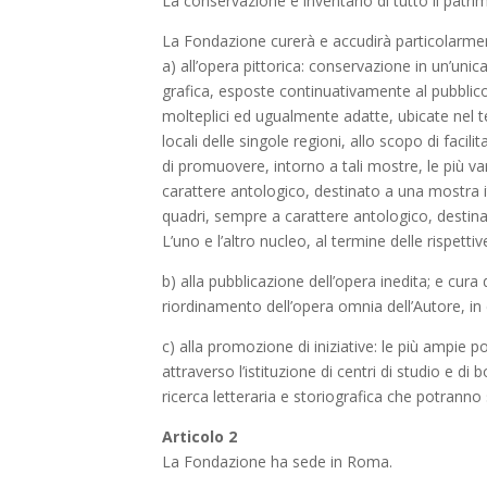
La conservazione e inventario di tutto il patrim
La Fondazione curerà e accudirà particolarmen
a) all’opera pittorica: conservazione in un’unic
grafica, esposte continuativamente al pubblico
molteplici ed ugualmente adatte, ubicate nel terr
locali delle singole regioni, allo scopo di fac
di promuovere, intorno a tali mostre, le più vari
carattere antologico, destinato a una mostra it
quadri, sempre a carattere antologico, destinat
L’uno e l’altro nucleo, al termine delle rispet
b) alla pubblicazione dell’opera inedita; e cura 
riordinamento dell’opera omnia dell’Autore, in e
c) alla promozione di iniziative: le più ampie p
attraverso l’istituzione di centri di studio e di
ricerca letteraria e storiografica che potranno
Articolo 2
La Fondazione ha sede in Roma.