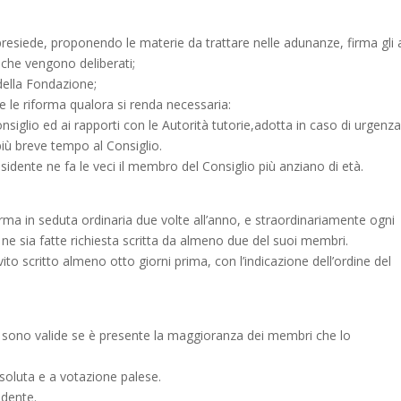
presiede, proponendo le materie da trattare nelle adunanze, firma gli a
i che vengono deliberati;
della Fondazione;
 le riforma qualora si renda necessaria:
nsiglio ed ai rapporti con le Autorità tutorie,adotta in caso di urgenz
iù breve tempo al Consiglio.
dente ne fa le veci il membro del Consiglio più anziano di età.
orma in seduta ordinaria due volte all’anno, e straordinariamente ogni
o ne sia fatte richiesta scritta da almeno due del suoi membri.
to scritto almeno otto giorni prima, con l’indicazione dell’ordine del
 sono valide se è presente la maggioranza dei membri che lo
soluta e a votazione palese.
idente.