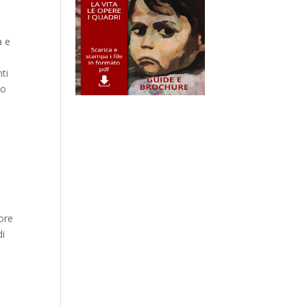
a e
nti
to
tore
di