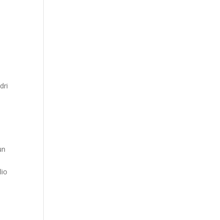
dri
un
lio