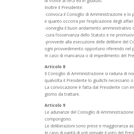
di fronte ai terzi ed in giudizio.
Inoltre il Presidente:
-convoca il Consiglio di Amministrazione e lo 
e quanto occorra per l’esplicazione degli affar
-sorveglia il buon andamento amministrativo 
-cura l’osservanza dello Statuto e ne promuove
-provvede alla esecuzione delle delibere del Co
ogni provvedimento opportuno riferendo nel p
In caso di mancanza o di impedimento del Presi
Articolo 8
Il Consiglio di Amministrazione si raduna di n
qualvolta il Presidente lo giudichi necessario 
La convocazione è fatta dal Presidente con invi
giorno da trattare.
Articolo 9
Le adunanze del Consiglio di Amministrazione
compongono.
Le deliberazioni sono prese e maggioranza as
In caso di parità di voti prevale il voto del Pres