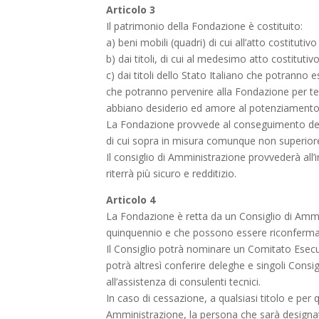
Articolo 3
Il patrimonio della Fondazione è costituito:
a) beni mobili (quadri) di cui all’atto costituti
b) dai titoli, di cui al medesimo atto costituti
c) dai titoli dello Stato Italiano che potranno
che potranno pervenire alla Fondazione per t
abbiano desiderio ed amore al potenziamento d
La Fondazione provvede al conseguimento dei s
di cui sopra in misura comunque non superior
Il consiglio di Amministrazione provvederà al
riterrà più sicuro e redditizio.
Articolo 4
La Fondazione è retta da un Consiglio di Amm
quinquennio e che possono essere riconfermat
Il Consiglio potrà nominare un Comitato Esecuti
potrà altresì conferire deleghe e singoli Consi
all’assistenza di consulenti tecnici.
In caso di cessazione, a qualsiasi titolo e per 
Amministrazione, la persona che sarà designata