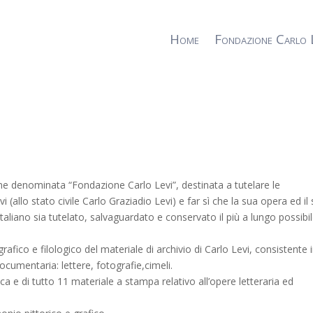
Home
Fondazione Carlo 
ne denominata “Fondazione Carlo Levi”, destinata a tutelare le
vi (allo stato civile Carlo Graziadio Levi) e far sì che la sua opera ed il
italiano sia tutelato, salvaguardato e conservato il più a lungo possibil
rafico e filologico del materiale di archivio di Carlo Levi, consistente 
documentaria: lettere, fotografie,cimeli.
a e di tutto 11 materiale a stampa relativo all’opere letteraria ed