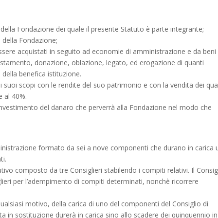
vo della Fondazione dei quale il presente Statuto è parte integrante;
vo della Fondazione;
 essere acquistati in seguito ad economie di amministrazione e da beni
estamento, donazione, oblazione, legato, ed erogazione di quanti
ella benefica istituzione.
uoi scopi con le rendite del suo patrimonio e con la vendita dei qua
e al 40%.
l’investimento del danaro che perverrà alla Fondazione nel modo che
inistrazione formato da sei a nove componenti che durano in carica 
i.
vo composto da tre Consiglieri stabilendo i compiti relativi. Il Consig
glieri per l’adempimento di compiti determinati, nonchè ricorrere
qualsiasi motivo, della carica di uno del componenti del Consiglio di
 in sostituzione durerà in carica sino allo scadere dei quinquennio in