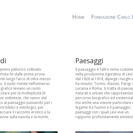
Home
Fondazione Carlo 
di
Paesaggi
genere pittorico coltivato
Il paesaggio è l’altro tema costant
artista fin dalle prime prove
nella produzione figurativa di Levi
nili lungo l’arco di oltre mezzo
dal 1926 al 1974, dipinge i luoghi i
o. Il nudo riveste nell’universo
ha vissuto: Torino, Alassio, Parigi, 
grafico leviano un ruolo
Lucania e Roma. Si tratta di paesa
colare per la molteplicità di
naturali e urbani che rappresenta
ze sottintese, che vanno dal
percorso biografico ed esistenzial
tto al paesaggio passando per i
ma anche una visione particolare 
ami biblici e mitologici, per
legame tra l’uomo e il paesaggio;
cciare il racconto erotico e la
paesaggi con i quali Levi vive un
ssione sulla nascita e la morte.
rapporto profondamente emotivo