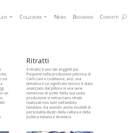
Levi
Collezioni
News
Biografia
Contatti
Ritratti
e
Il ritratto è uno dei soggetti più
 che,
frequenti nella produzione pittorica di
n cui
Carlo Levi e costituisce, anzi, una
la
tematica il cui significato teorico è stato
ggi
analizzato dal pittore in una serie
no un
numerosa di scritti. Nella sua vasta
e,
produzione si rintracciano ritratti
del
realizzati non solo nell’ambito
familiare, ma avendo anche modelli di
personalità illustri della cultura e della
.
politica italiana e straniera.