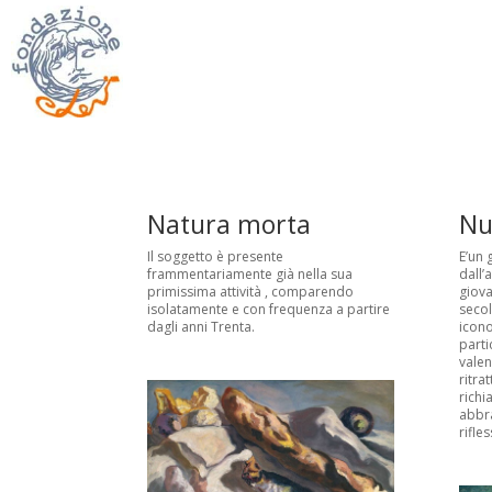
Natura morta
Nu
Il soggetto è presente
E’un 
frammentariamente già nella sua
dall’
primissima attività , comparendo
giova
isolatamente e con frequenza a partire
secol
dagli anni Trenta.
icono
parti
valen
ritra
richi
abbra
rifle