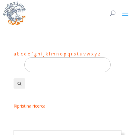
a
b
c
d
e
f
g
h
i
j
k
l
m
n
o
p
q
r
s
t
u
v
w
x
y
z
Ripristina ricerca