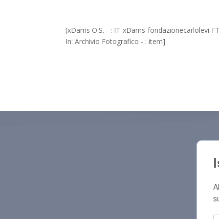
[xDams O.S. - : IT-xDams-fondazionecarlolevi-
In: Archivio Fotografico - : item]
A
s