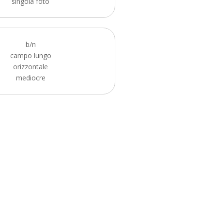
singola foto
b/n
campo lungo
orizzontale
mediocre