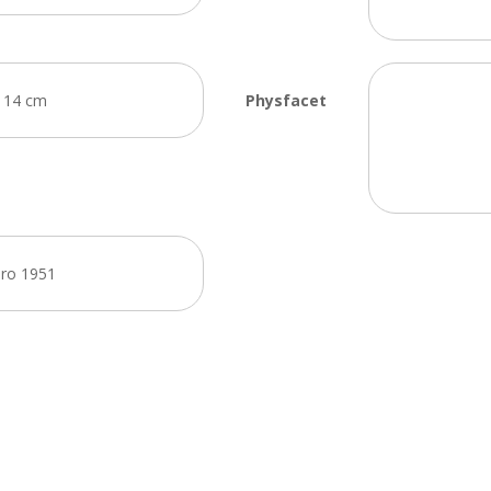
x 14 cm
Physfacet
bro 1951