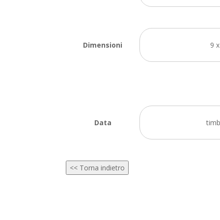
Dimensioni
9 
Data
tim
<< Torna indietro