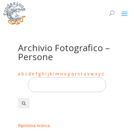
Archivio Fotografico –
Persone
a
b
c
d
e
f
g
h
i
j
k
l
m
n
o
p
q
r
s
t
u
v
w
x
y
z
Ripristina ricerca