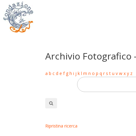
Archivio Fotografico 
a
b
c
d
e
f
g
h
i
j
k
l
m
n
o
p
q
r
s
t
u
v
w
x
y
z
Ripristina ricerca