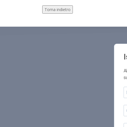
Torna indietro
A
s