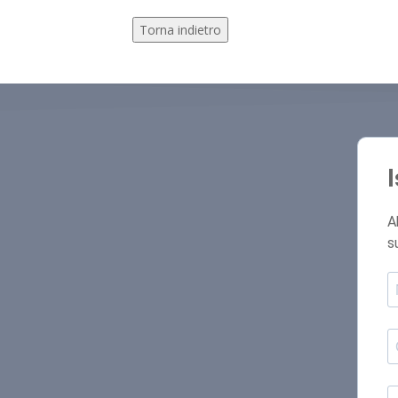
Torna indietro
A
s