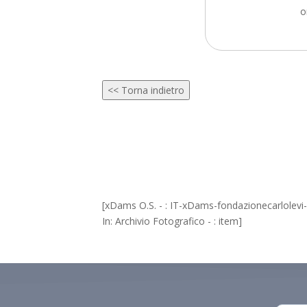
o
<< Torna indietro
[xDams O.S. - : IT-xDams-fondazionecarlolev
In: Archivio Fotografico - : item]