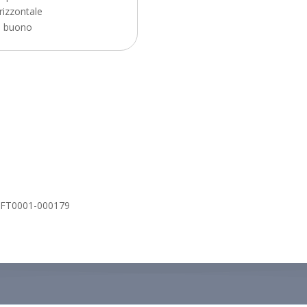
rizzontale
buono
i-FT0001-000179