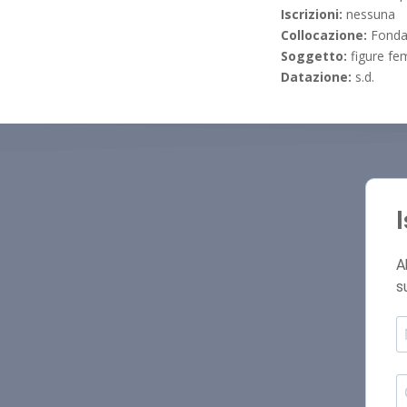
Iscrizioni:
nessuna
Collocazione:
Fonda
Soggetto:
figure fe
Datazione:
s.d.
A
s