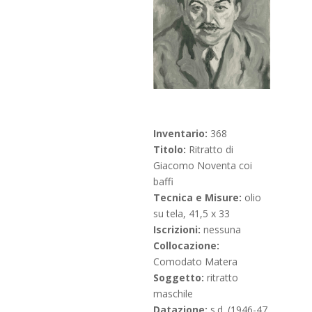
Inventario:
368
Titolo:
Ritratto di
Giacomo Noventa coi
baffi
Tecnica e Misure:
olio
su tela, 41,5 x 33
Iscrizioni:
nessuna
Collocazione:
Comodato Matera
Soggetto:
ritratto
maschile
Datazione:
s.d. (1946-47