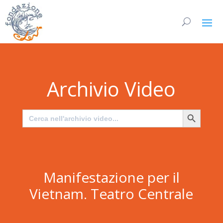
Archivio Video
Search Button
Search
for:
Manifestazione per il
Vietnam. Teatro Centrale