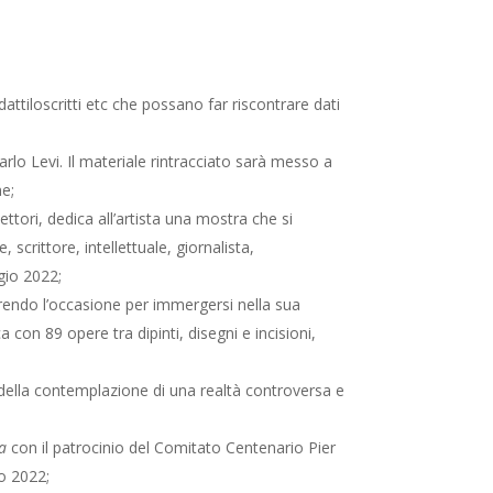
 dattiloscritti etc che possano far riscontrare dati
 Carlo Levi. Il materiale rintracciato sarà messo a
ne;
ttori, dedica all’artista una mostra che si
, scrittore, intellettuale, giornalista,
gio 2022;
 offrendo l’occasione per immergersi nella sua
 con 89 opere tra dipinti, disegni e incisioni,
 della contemplazione di una realtà controversa e
va
con il patrocinio del Comitato Centenario Pier
o 2022;