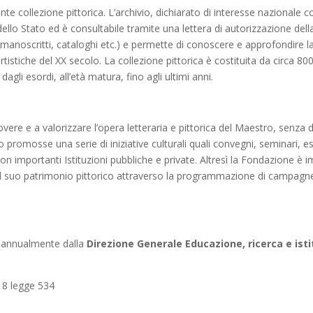
nte collezione pittorica. L’archivio, dichiarato di interesse nazionale 
dello Stato ed è consultabile tramite una lettera di autorizzazione dell
li, manoscritti, cataloghi etc.) e permette di conoscere e approfondire l
rtistiche del XX secolo. La collezione pittorica è costituita da circa 80
agli esordi, all’età matura, fino agli ultimi anni.
ere e a valorizzare l’opera letteraria e pittorica del Maestro, senza 
o promosse una serie di iniziative culturali quali convegni, seminari, es
 importanti Istituzioni pubbliche e private. Altresì la Fondazione è im
il suo patrimonio pittorico attraverso la programmazione di campagne d
 annualmente dalla
Direzione Generale Educazione, ricerca e istit
t. 8 legge 534