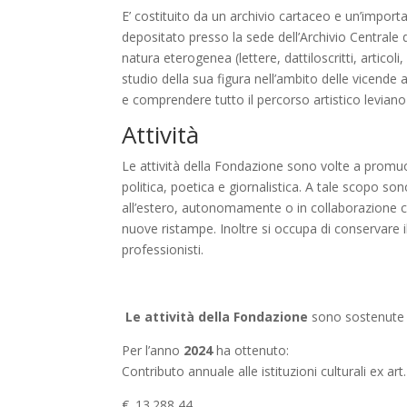
E’ costituito da un archivio cartaceo e un’importa
depositato presso la sede dell’Archivio Centrale 
natura eterogenea (lettere, dattiloscritti, artico
studio della sua figura nell’ambito delle vicende a
e comprendere tutto il percorso artistico leviano d
Attività
Le attività della Fondazione sono volte a promuov
politica, poetica e giornalistica. A tale scopo son
all’estero, autonomamente o in collaborazione con
nuove ristampe. Inoltre si occupa di conservare 
professionisti.
Le attività della Fondazione
sono sostenute
Per l’anno
2024
ha ottenuto:
Contributo annuale alle istituzioni culturali ex ar
€. 13.288,44