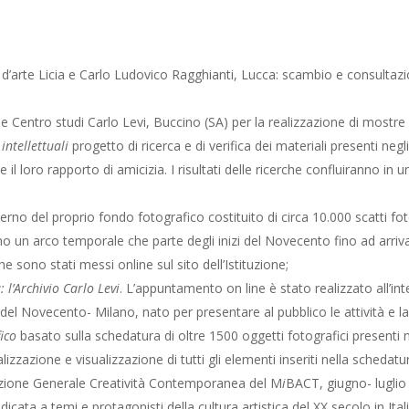
’arte Licia e Carlo Ludovico Ragghianti, Lucca: scambio e consultazion
 Centro studi Carlo Levi, Buccino (SA) per la realizzazione di mostre 
 intellettuali
progetto di ricerca e di verifica dei materiali presenti neg
il loro rapporto di amicizia. I risultati delle ricerche confluiranno in 
interno del proprio fondo fotografico costituito di circa
10.000 scatti fot
rono un arco temporale che parte degli inizi del Novecento fino ad arriva
 sono stati messi online sul sito dell’Istituzione;
 l’Archivio Carlo Levi
. L’appuntamento on line è stato realizzato all’int
del Novecento- Milano, nato per presentare al pubblico le attività e la st
ico
basato sulla schedatura di oltre 1500 oggetti fotografici presenti 
izzazione e visualizzazione di tutti gli elementi inseriti nella schedatur
zione Generale Creatività Contemporanea del M
i
BACT, giugno- luglio
 dedicata a temi e protagonisti della cultura artistica del XX secolo in 