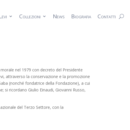
Levi
Collezioni
News
Biografia
Contatti
te morale nel 1979 con decreto del Presidente
Levi, attraverso la conservazione e la promozione
 Saba (nonché fondatrice della Fondazione), a cui
ne; si ricordano Giulio Einaudi, Giovanni Russo,
Nazionale del Terzo Settore, con la