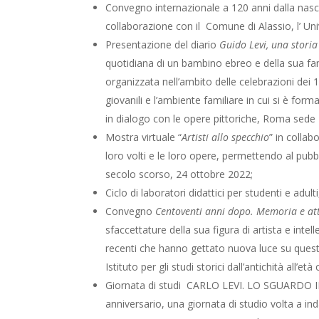
Convegno internazionale a 120 anni dalla nasci
collaborazione con il Comune di Alassio, l’ U
Presentazione del diario
Guido Levi, una storia
quotidiana
di un bambino ebreo e della sua fa
organizzata nell’ambito delle celebrazioni dei 12
giovanili e l’ambiente familiare in cui si è for
in dialogo con le opere pittoriche, Roma sed
Mostra virtuale “
Artisti allo specchio
” in colla
loro volti e le loro opere, permettendo al pubb
secolo scorso, 24 ottobre 2022;
Ciclo di laboratori didattici per studenti e a
Convegno
Centoventi anni dopo. Memoria e att
sfaccettature della sua figura di artista e inte
recenti che hanno gettato nuova luce su quest
Istituto per gli studi storici dall’antichità al
Giornata di studi CARLO LEVI. LO SGUARDO IN 
anniversario, una giornata di studio volta a i