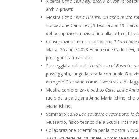
Ricerca
Carlo Levi negli archivi privati
, prosecuz
archivi privati;
Mostra
Carlo Levi a Firenze. Un anno di vita s
Fondazione Carlo Levi, 9 febbraio al 19 marzo.
dell’occupazione nazista fino alla lotta di Libe
Conversazione intorno al volume
Il Carrubo è
Malfa, 26 aprile 2023 Fondazione Carlo Levi,
protagonista il carrubo;
Passeggiata culturale
La discesa al Basento, un 
passeggiata, lungo la strada comunale Gianvince
dipingere Grassano come l’aveva vista da laggiù
Mostra conferenza- dibattito
Carlo Levi e Ann
ruolo della partigiana Anna Maria Ichino
,
che os
Maria Ichino;
Seminario
Carlo Levi scrittore e scienziato: le 
Mussardo, fisico teorico della Scuola Internazi
Collaborazione scientifica per la mostra “
Favol
2024, Scuderie del Quirinale, Roma; selezione e p