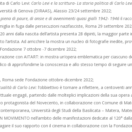
ta di Carlo Levi:
Carlo Levi e la scrittura- La storia politica di Carlo Le
v
niversità di Genova (DIRAAS), Alassio 23/24 settembre 2022;
 piena di paure, di ansie e di avvenimenti quasi gialli 1942- 1946
il ra
miglia in fuga dalle persecuzioni nazifasciste, Roma 29 settembre 202
0 anni dalla nascita dell’artista
presenta 28 dipinti, la maggior parte i
mato l’artista. Ad arricchire la mostra un nucleo di fotografie inedite, 
e Fondazione 7 ottobre -7 dicembre 2022;
borazione con AITART: in
mostra un’opera emblematica per ciascuno degli
lico di approfondirne la conoscenza e allo stesso tempo di seguire un 
dulti, Roma sede Fondazione ottobre-dicembre 2022;
ualità di Carlo Levi:
l’obbiettivo è tornare a riflettere, a centoventi ann
llettuale engagé, partendo dalle molteplici implicazioni della sua opera
o protagonista del Novecento, in collaborazione con Comune di Mater
l’età contemporanea, Università degli Studi della Basilicata – Matera, M
MOVIMENTO nell’ambito delle manifestazioni dedicate al 120° dalla na
ndagare il suo rapporto con il cinema in collaborazione con la Fondaz