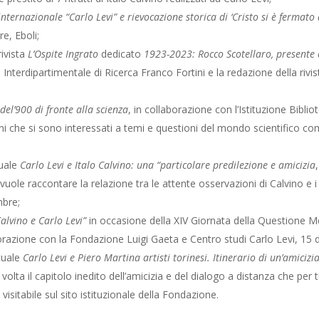
nternazionale “Carlo Levi” e rievocazione storica di ‘Cristo si è fermato 
e, Eboli;
ivista
L’Ospite Ingrato
dedicato
1923-2023: Rocco Scotellaro, presente 
o Interdipartimentale di Ricerca Franco Fortini e la redazione della ri
i del’900 di fronte alla scienza
, in collaborazione con l’Istituzione Bibl
ni
che si sono interessati a temi e questioni
del
mondo scientifico come
tuale
Carlo Levi e Italo Calvino: una “particolare predilezione e amicizia
le raccontare la relazione tra le attente osservazioni di Calvino e i dipin
mbre;
Calvino e Carlo Levi”
in occasione della XIV Giornata della Questione Me
aborazione con la Fondazione Luigi Gaeta e Centro studi Carlo Levi, 15
tuale
Carlo Levi e Piero Martina artisti torinesi. Itinerario di un’amicizi
lta il capitolo inedito dell’amicizia e del dialogo a distanza che per tutt
visitabile sul sito istituzionale della Fondazione.