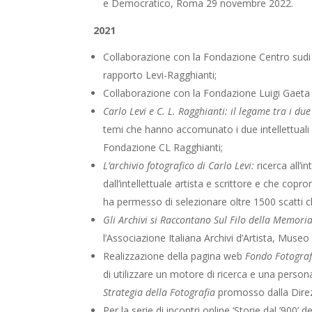
e Democratico, Roma 29 novembre 2022.
2021
Collaborazione con la Fondazione Centro sudi d
rapporto Levi-Ragghianti
;
Collaborazione con la Fondazione Luigi Gaeta e
Carlo Levi e C. L. Ragghianti: il legame tra i due
temi che hanno accomunato i due intellettuali e 
Fondazione CL Ragghianti;
L’archivio fotografico di Carlo Levi:
ricerca all’
dall’intellettuale artista e scrittore e che cop
ha permesso di selezionare oltre 1500 scatti che
Gli Archivi si Raccontano Sul Filo della Memoria:
l’Associazione Italiana Archivi d’Artista, Museo 
Realizzazione della pagina web
Fondo Fotograf
di utilizzare un motore di ricerca e una personal
Strategia della Fotografia
p
romosso dalla Dire
Per la serie di incontri online ‘Storie dal ’900’