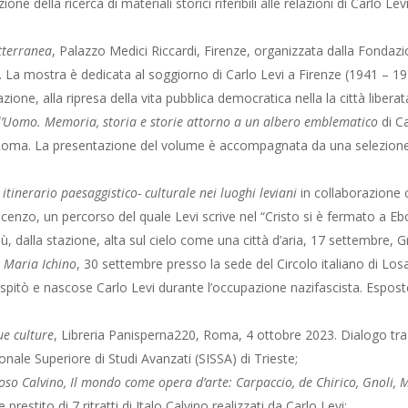
ione della ricerca di materiali storici riferibili alle relazioni di Carlo Le
otterranea
, Palazzo Medici Riccardi, Firenze, organizzata dalla Fondaz
 La mostra è dedicata al soggiorno di Carlo Levi a Firenze (1941 – 194
razione, alla ripresa della vita pubblica democratica nella la città libe
 l’Uomo. Memoria, storia e storie attorno a un albero emblematico
di C
 Roma. La presentazione del volume è accompagnata da una selezione
itinerario paesaggistico- culturale nei luoghi leviani
in collaborazione 
nzo, un percorso del quale Levi scrive nel “Cristo si è fermato a Eboli
, dalla stazione, alta sul cielo come una città d’aria, 17 settembre, 
a Maria Ichino
, 30 settembre presso la sede del Circolo italiano di Los
pitò e nascose Carlo Levi durante l’occupazione nazifascista. Esposte 
due culture
, Libreria Panisperna220, Roma, 4 ottobre 2023. Dialogo tra 
onale Superiore di Studi Avanzati (SISSA) di Trieste;
oso Calvino, Il mondo come opera d’arte: Carpaccio, de Chirico, Gnoli, Mel
restito di 7 ritratti di Italo Calvino realizzati da Carlo Levi;