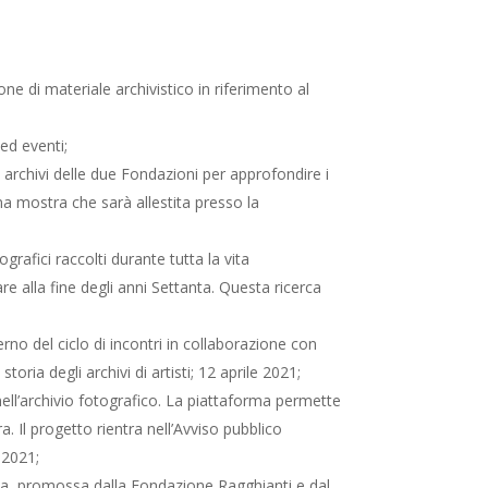
e di materiale archivistico in riferimento al
ed eventi;
li archivi delle due Fondazioni per approfondire i
una mostra che sarà allestita presso la
ografici raccolti durante tutta la vita
re alla fine degli anni Settanta. Questa ricerca
erno del ciclo di incontri in collaborazione con
oria degli archivi di artisti; 12 aprile 2021;
nell’archivio fotografico. La piattaforma permette
a. Il progetto rientra nell’Avviso pubblico
 2021;
Italia, promossa dalla Fondazione Ragghianti e dal