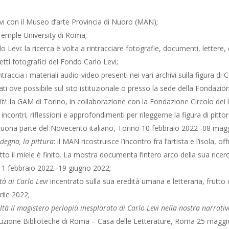
tivi con il Museo d’arte Provincia di Nuoro (MAN);
 Temple University di Roma
;
lo Levi: la ricerca è volta a rintracciare fotografie, documenti, lettere,
getti fotografici del Fondo Carlo Levi;
intraccia i materiali audio-video presenti nei vari archivi sulla figura di
ti ove possibile sul sito istituzionale o presso la sede della Fondazio
lti
: la GAM di Torino, in collaborazione con la Fondazione Circolo dei le
 incontri, riflessioni e approfondimenti per rileggerne la figura di pittore
 buona parte del Novecento italiano, Torino
10 febbraio 2022 -08 mag
rdegna, la pittura
: il MAN ricostruisce l’incontro fra l’artista e l’isola,
tto il miele è finito.
La mostra documenta l’intero arco della sua ricerca
11 febbraio 2022 -19 giugno 2022;
tà di Carlo Levi
incentrato sulla sua eredità umana e letteraria, frutto
rile 2022;
altà Il magistero perlopiù inesplorato di Carlo Levi nella nostra narrati
tituzione Biblioteche di Roma – Casa delle Letterature, Roma 25 maggi