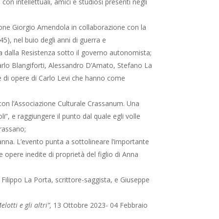
vi con intellettuali, amici e studiosi presenti negli
ione Giorgio Amendola in collaborazione con la
5), nel buio degli anni di guerra e
rata dalla Resistenza sotto il governo autonomista;
arlo Blangiforti, Alessandro D’Amato, Stefano La
 di opere di Carlo Levi che hanno come
con l’Associazione Culturale Crassanum. Una
”, e raggiungere il punto dal quale egli volle
Grassano;
anna. L’evento punta a sottolineare l’importante
opere inedite di proprietà del figlio di Anna
Filippo La Porta, scrittore-saggista, e Giuseppe
otti e gli altri”,
13 Ottobre 2023- 04 Febbraio